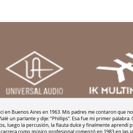
cí en Buenos Aires en 1963. Mis padres me contaron que no 
ñalé un parlante y dije: “Phillips”. Esa fue mi primer palabr
os, luego la percusión, la flauta dulce y finalmente aprendí p
 carrera como músico profesional comenzó en 1983 en las j