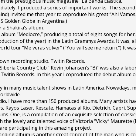
om the prestigious music magazine “La Banda Elastica.”
diately, I produced a series of important works: The second
mind) invited me that year to coproduce his great “Ahi Vam
S Golden Globe in Argentina.)
r a Shakira’s album.
r album “Mediocre,” producing a total of eight songs for he
uction of the year) in the Latin Grammys Awards. It was, als
orld tour “Me veras volver” (“You will see me return.”) It wa
own recording studio. Twitin Records.
“Siberia Country Club.” Kevin Johansen’s “Bi” was also a lab
ed Twitin Records. In this year I coproduced the debut album o
ury in many music talent shows in Latin America. Nowadays, 
orldwide.
studio. I have more than 150 produced albums. Many artists 
s, Rayos Laser, Rescate, Hamacas al Rio, Dietrich, Capri, Sup
s. One, is a compilation of an exquisite selection of class
 the lovely and talented voice of Victoria “Vicky” Maurette 
re participating in this amazing project.
standing album is another great concept of the man who is 