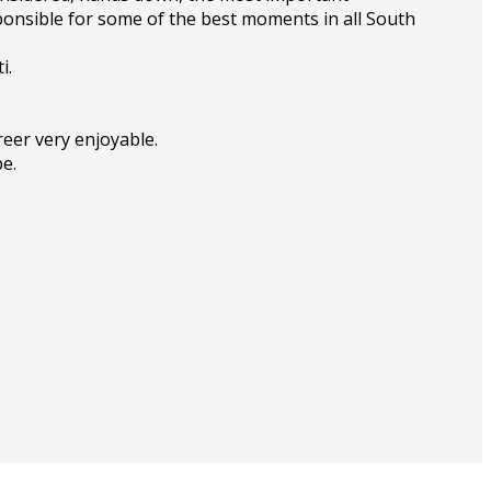
sponsible for some of the best moments in all South
i.
reer very enjoyable.
be.