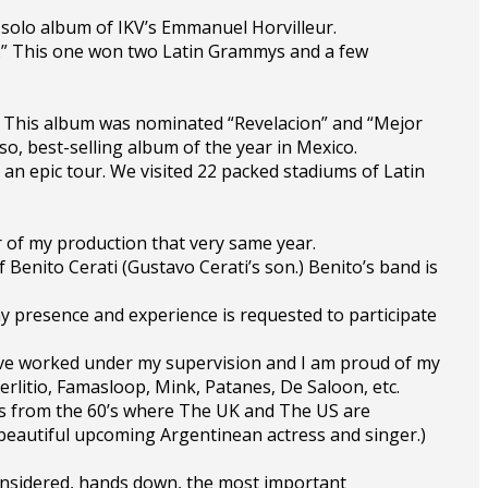
 solo album of IKV’s Emmanuel Horvilleur.
os.” This one won two Latin Grammys and a few
r. This album was nominated “Revelacion” and “Mejor
o, best-selling album of the year in Mexico.
s an epic tour. We visited 22 packed stadiums of Latin
or of my production that very same year.
f Benito Cerati (Gustavo Cerati’s son.) Benito’s band is
my presence and experience is requested to participate
have worked under my supervision and I am proud of my
erlitio, Famasloop, Mink, Patanes, De Saloon, etc.
ics from the 60’s where The UK and The US are
(beautiful upcoming Argentinean actress and singer.)
considered, hands down, the most important