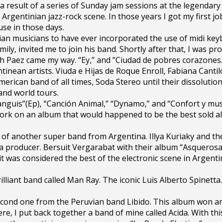
 result of a series of Sunday jam sessions at the legendary c
Argentinian jazz-rock scene. In those years I got my first jo
use in those days.
inian musicians to have ever incorporated the use of midi key
ily, invited me to join his band. Shortly after that, I was pr
h Paez came my way. “Ey,” and ”Ciudad de pobres corazones.”
nean artists. Viuda e Hijas de Roque Enroll, Fabiana Cantil
merican band of all times, Soda Stereo until their dissolutio
and world tours.
Languis”(Ep), “Canción Animal,” “Dynamo,” and “Confort y mu
work on an album that would happened to be the best sold al
of another super band from Argentina. Illya Kuriaky and th
 producer. Bersuit Vergarabat with their album “Asquerosa 
 was considered the best of the electronic scene in Argenti
rilliant band called Man Ray. The iconic Luis Alberto Spinet
second one from the Peruvian band Libido. This album won a
ere, I put back together a band of mine called Acida. With t