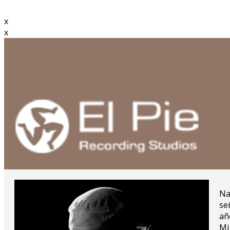
x
x
Na
se
añ
Mi