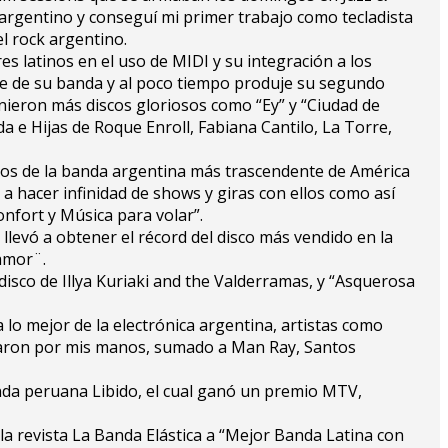
k argentino y conseguí mi primer trabajo como tecladista
l rock argentino.
s latinos en el uso de MIDI y su integración a los
te de su banda y al poco tiempo produje su segundo
inieron más discos gloriosos como “Ey” y “Ciudad de
a e Hijas de Roque Enroll, Fabiana Cantilo, La Torre,
scos de la banda argentina más trascendente de América
 a hacer infinidad de shows y giras con ellos como así
nfort y Música para volar”.
llevó a obtener el récord del disco más vendido en la
amor¨.
sco de Illya Kuriaki and the Valderramas, y “Asquerosa
 lo mejor de la electrónica argentina, artistas como
asaron por mis manos, sumado a Man Ray, Santos
da peruana Libido, el cual ganó un premio MTV,
la revista La Banda Elástica a “Mejor Banda Latina con