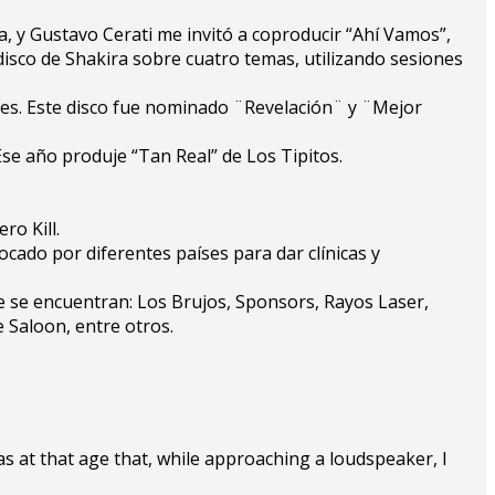
a, y Gustavo Cerati me invitó a coproducir “Ahí Vamos”,
disco de Shakira sobre cuatro temas, utilizando sesiones
nes. Este disco fue nominado ¨Revelación¨ y ¨Mejor
se año produje “Tan Real” de Los Tipitos.
ro Kill.
cado por diferentes países para dar clínicas y
ue se encuentran: Los Brujos, Sponsors, Rayos Laser,
e Saloon, entre otros.
was at that age that, while approaching a loudspeaker, I