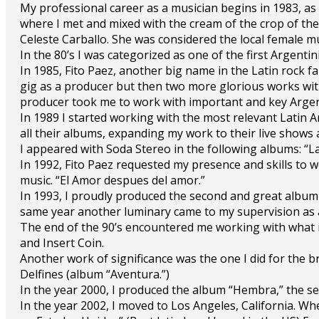
My professional career as a musician begins in 1983, as a
where I met and mixed with the cream of the crop of the 
Celeste Carballo. She was considered the local female m
In the 80’s I was categorized as one of the first Argent
In 1985, Fito Paez, another big name in the Latin rock fam
gig as a producer but then two more glorious works wit
producer took me to work with important and key Argenti
In 1989 I started working with the most relevant Latin A
all their albums, expanding my work to their live shows 
I appeared with Soda Stereo in the following albums: “
In 1992, Fito Paez requested my presence and skills to 
music. “El Amor despues del amor.”
In 1993, I proudly produced the second and great album 
same year another luminary came to my supervision as a
The end of the 90’s encountered me working with what it
and Insert Coin.
Another work of significance was the one I did for the b
Delfines (album “Aventura.”)
In the year 2000, I produced the album “Hembra,” the 
In the year 2002, I moved to Los Angeles, California. Wh