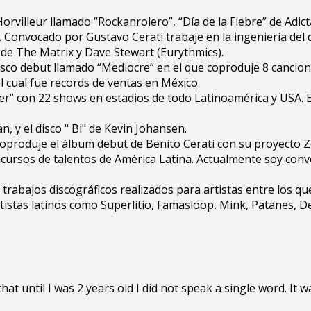
rvilleur llamado “Rockanrolero”, “Día de la Fiebre” de Adict
 Convocado por Gustavo Cerati trabaje en la ingeniería del 
 de The Matrix y Dave Stewart (Eurythmics).
isco debut llamado “Mediocre” en el que coproduje 8 cancio
ual fue records de ventas en México.
er” con 22 shows en estadios de todo Latinoamérica y USA. E
, y el disco " Bi" de Kevin Johansen.
 coproduje el álbum debut de Benito Cerati con su proyecto Ze
cursos de talentos de América Latina. Actualmente soy convo
 trabajos discográficos realizados para artistas entre los q
artistas latinos como Superlitio, Famasloop, Mink, Patanes, D
at until I was 2 years old I did not speak a single word. It 