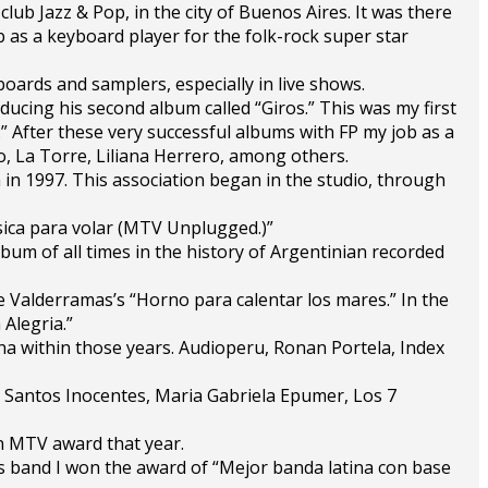
lub Jazz & Pop, in the city of Buenos Aires. It was there
b as a keyboard player for the folk-rock super star
boards and samplers, especially in live shows.
oducing his second album called “Giros.” This was my first
 After these very successful albums with FP my job as a
o, La Torre, Liliana Herrero, among others.
n in 1997. This association began in the studio, through
sica para volar (MTV Unplugged.)”
bum of all times in the history of Argentinian recorded
e Valderramas’s “Horno para calentar los mares.” In the
Alegria.”
na within those years. Audioperu, Ronan Portela, Index
ta. Santos Inocentes, Maria Gabriela Epumer, Los 7
n MTV award that year.
his band I won the award of “Mejor banda latina con base