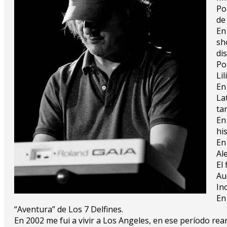
Po
de
En
sh
di
Po
Li
En
La
ta
En
hi
En
Al
El
Au
In
En
“Aventura” de Los 7 Delfines.
En 2002 me fui a vivir a Los Angeles, en ese período re