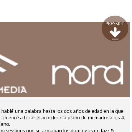
hablé una palabra hasta los dos años de edad en la que
a. Comencé a tocar el acordeón a piano de mi madre a los 4
iano.
am sessions que se armaban los domingos en Jazz &