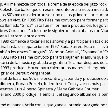
p. Allí me mezclé con toda la crema de la época del jazz-roc
 Celeste Carballo, que en ese momento era la nueva musa de
 los 80’s me consideraron ser uno de los primeros precursore
ows en vivo. En 1985 Fito Páez me convocó para formar par
sco llamado “Giros”. Esta fue mi primera producción, luego v
bres Corazones” a los que le siguieron mis trabajos con Viud
liana Herrero, entre otros.
 1989 comencé a tocar en los shows y a participar en los di
tina hasta su separación en 1997: Soda Stereo. Esto me llevó
mbién los discos “Languis”, “Canción Animal”, “Dynamo” y “Co
 1992 Fito Paéz me convocó para trabajar en el álbum que lo 
storia de la música grabada argentina “El amor después del 
 1993 produje ¨Horno para calentar los mares¨ el segundo di
egría” de Bersuit Vergarabat.
 final de los años 90’s me encontró grabando y produciendo a
dioperú, Ronan Portela, Index, Insert Coin y varios más p
ocentes, Luis Alberto Spinetta y María Gabriela Epumer.
 el año 2000 produje ¨Hembra¨, el segundo álbum de la ban
armé mi banda Acida con la que gane el premio otorgado por 