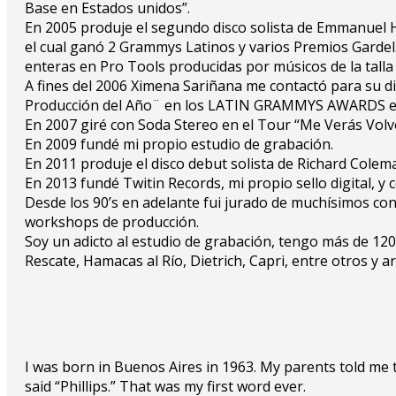
Base en Estados unidos”.
En 2005 produje el segundo disco solista de Emmanuel Ho
el cual ganó 2 Grammys Latinos y varios Premios Gardel.
enteras en Pro Tools producidas por músicos de la talla
A fines del 2006 Ximena Sariñana me contactó para su d
Producción del Año¨ en los LATIN GRAMMYS AWARDS el c
En 2007 giré con Soda Stereo en el Tour “Me Verás Volv
En 2009 fundé mi propio estudio de grabación.
En 2011 produje el disco debut solista de Richard Coleman
En 2013 fundé Twitin Records, mi propio sello digital, y
Desde los 90’s en adelante fui jurado de muchísimos con
workshops de producción.
Soy un adicto al estudio de grabación, tengo más de 120
Rescate, Hamacas al Río, Dietrich, Capri, entre otros y 
I was born in Buenos Aires in 1963. My parents told me th
said “Phillips.” That was my first word ever.